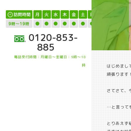
0120-853-
885
電話受付時間：月曜日～金曜日：9時～18
時
はじめまし
頑張ります
さてさて、
…と言って
とりあえず