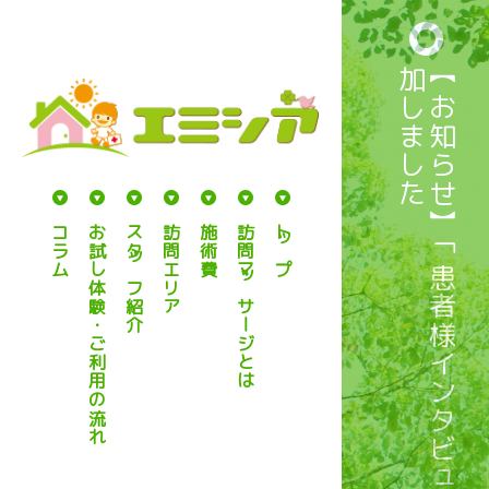
た
【
お
知
ら
せ
】
「
患
者
様
イ
ン
タ
ビ
ュ
ー
㊷
を
追
加
し
ま
し
コラム
お試し体験・ご利用の流れ
スタッフ紹介
訪問エリア
施術費
訪問マッサージとは
トップ