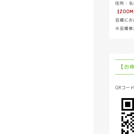
住所：名
【ZOO
会場にお
※会場参
【お
QRコー