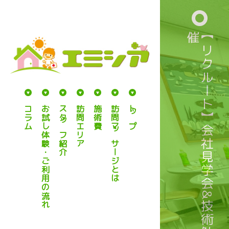
催
【
リ
ク
ル
ー
ト
】
会
社
見
学
会
&
技
術
勉
強
会
開
コラム
お試し体験・ご利用の流れ
スタッフ紹介
訪問エリア
施術費
訪問マッサージとは
トップ