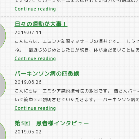
ている方、グループホームに入居されている方から地域の方
善
“『喜
Continue reading
体
ら
操”
日々の運動が大事！
里
2019.07.11
祭』
こんにちは、エミシア訪問マッサージの酒井です。 もう
に
ね。 最近じめじめとした日が続き、体が重だるいことはあ
行
“日々
Continue reading
っ
の
て
パーキンソン病の四徴候
運
き
2019.06.26
動
ま
こんにちは！エミシア鍼灸接骨院の飯谷です。 皆さんパー
が
し
いて簡単にご説明させていただきます。 パーキンソン病の
大
た！”
“パ
Continue reading
事！”
ー
第3回 患者様インタビュー
キ
2019.05.02
ン