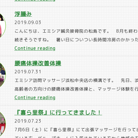
皮
浮腫み
鍼”
2019.09.03
こんにちは、エミシア鍼灸接骨院の松島です。 8月も終
続きそうですね。 暑い日についつい長時間冷房のかかった
“浮
Continue reading
腫
腰痛体操改善体操
み”
2019.07.31
エミシア訪問マッサージ浜松中央店の横溝です。 先日、
高齢者の方向けの腰痛体操改善体操と、マッサージ体験を行
“腰
Continue reading
痛
『喜ら里祭』に行ってきました！
体
2019.07.23
操
7月6日（土）に『喜ら里祭』にて出張マッサージを行って
改