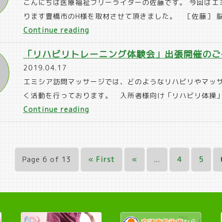
こんにちは医療福祉フリーライターの佐藤です。 今回はエ
ソ
ります豊橋市のH様を取材させて頂きました。 ［佐藤］ 
ン
“第
Continue reading
病
3
の
「リハビリトレーニング体験会」出張開催のご
回
四
2019.04.17
患
徴
エミシア訪問マッサージでは、どのようなリハビリやマッ
者
候”
く活動を行っております。 入所者様向け「リハビリ体操」
様
“「リ
Continue reading
イ
ハ
ン
ビ
タ
リ
ビ
Page 6 of 13
« First
«
...
4
5
ト
ュ
レ
ー”
ー
ニ
ン