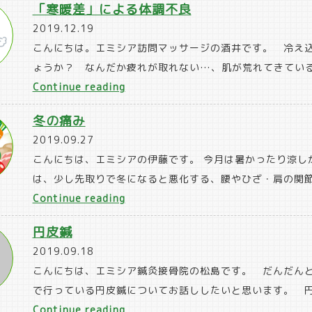
「寒暖差」による体調不良
2019.12.19
こんにちは。エミシア訪問マッサージの酒井です。 冷え
ょうか？ なんだか疲れが取れない…、肌が荒れてきている
“「寒
Continue reading
暖
冬の痛み
差」
2019.09.27
に
こんにちは、エミシアの伊藤です。 今月は暑かったり涼し
よ
は、少し先取りで冬になると悪化する、腰やひざ・肩の関節
る
“冬
Continue reading
体
の
調
円皮鍼
痛
不
2019.09.18
み”
良”
こんにちは、エミシア鍼灸接骨院の松島です。 だんだん
で行っている円皮鍼についてお話ししたいと思います。 円
“円
Continue reading