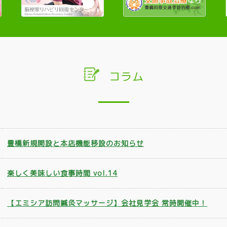
グ
体
験
会」
出
コラム
張
開
催
の
ご
豊橋新規開設と本店機能移設のお知らせ
依
頼
楽しく美味しい食事時間 vol.14
承
り
【エミシア訪問鍼灸マッサージ】会社見学会 常時開催中！
ま
す！”